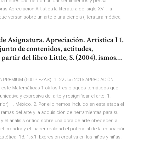
 en la necesidad de comunicar sentimientos y pensa
as Apreciacion Artistica la literatura del siglo XVIII, la
s que versan sobre un arte o una ciencia (literatura médica,
e Asignatura. Apreciación. Artística I 1.
junto de contenidos, actitudes,
partir del libro Little, S. (2004). ismos…
 PREMIUM (500 PIEZAS). 1 22 Jun 2015 APRECIACIÓN
 este Matemáticas 1 ok los tres bloques temáticos que
nicativa y expresiva del arte y resignificar el arte. 1.
ior) –. México. 2. Por ello hemos incluido en esta etapa el
as ramas del arte y la adquisición de herramientas para su
 y el análisis crítico sobre una obra de arte obedecen a
 el creador y el hacer realidad el potencial de la educación
stética. 18. 1.5.1. Expresión creativa en los niños y niñas.