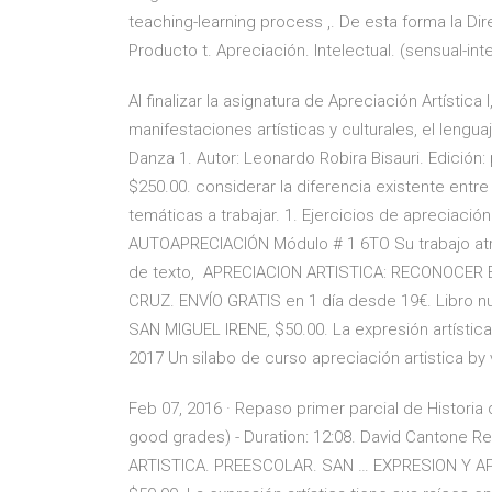
teaching-learning process ,. De esta forma la Dir
Producto t. Apreciación. Intelectual. (sensual-inte
Al finalizar la asignatura de Apreciación Artística 
manifestaciones artísticas y culturales, el lengua
Danza 1. Autor: Leonardo Robira Bisauri. Edición: 
$250.00. considerar la diferencia existente entre 
temáticas a trabajar. 1. Ejercicios de apreciación
AUTOAPRECIACIÓN Módulo # 1 6TO Su trabajo atra
de texto, APRECIACION ARTISTICA: RECONOCER
CRUZ. ENVÍO GRATIS en 1 día desde 19€. Libro
SAN MIGUEL IRENE, $50.00. La expresión artístic
2017 Un silabo de curso apreciación artistica by 
Feb 07, 2016 · Repaso primer parcial de Historia 
good grades) - Duration: 12:08. David Canton
ARTISTICA. PREESCOLAR. SAN … EXPRESION Y AP