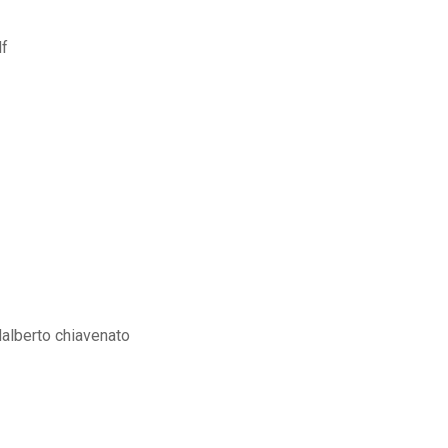
df
dalberto chiavenato