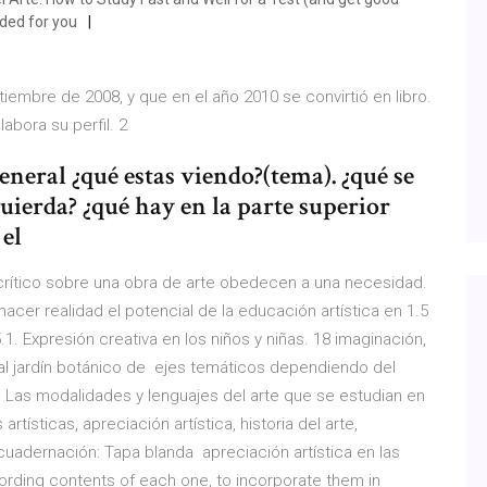
ded for you
eptiembre de 2008, y que en el año 2010 se convirtió en libro.
labora su perfil. 2
eneral ¿qué estas viendo?(tema). ¿qué se
quierda? ¿qué hay en la parte superior
 el
is crítico sobre una obra de arte obedecen a una necesidad.
hacer realidad el potencial de la educación artística en 1.5
.1. Expresión creativa en los niños y niñas. 18 imaginación,
s al jardín botánico de ejes temáticos dependiendo del
. Las modalidades y lenguajes del arte que se estudian en
rtísticas, apreciación artística, historia del arte,
ncuadernación: Tapa blanda apreciación artística en las
rding contents of each one, to incorporate them in