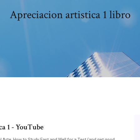
Apreciacion artistica 1 libro
ca 1 - YouTube
el Arte. How to Study Fast and Well for a Test (and get good