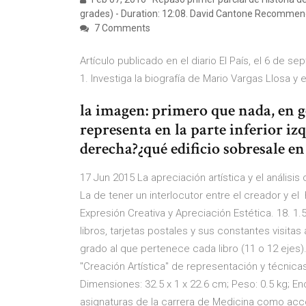
grades) - Duration: 12:08. David Cantone Recommen
7 Comments
Artículo publicado en el diario El País, el 6 de s
1. Investiga la biografía de Mario Vargas Llosa y e
la imagen: primero que nada, en g
representa en la parte inferior iz
derecha?¿qué edificio sobresale en
17 Jun 2015 La apreciación artística y el anális
La de tener un interlocutor entre el creador y el 
Expresión Creativa y Apreciación Estética. 18. 1.5
libros, tarjetas postales y sus constantes visita
grado al que pertenece cada libro (11 o 12 ejes)
"Creación Artística" de representación y técnicas a
Dimensiones: 32.5 x 1 x 22.6 cm; Peso: 0.5 kg; E
asignaturas de la carrera de Medicina como acco