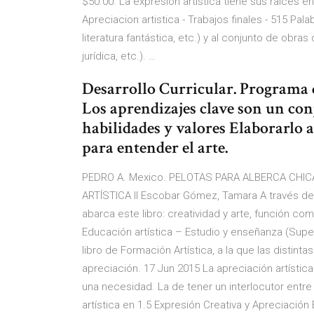
$50.00. La expresión artística tiene sus raíces
Apreciacion artistica - Trabajos finales - 515 Palabr
literatura fantástica, etc.) y al conjunto de obra
jurídica, etc.). …
Desarrollo Curricular. Programa d
Los aprendizajes clave son un con
habilidades y valores Elaborarlo a 
para entender el arte.
PEDRO A. Mexico. PELOTAS PARA ALBERCA CHICA
ARTÍSTICA II Escobar Gómez, Tamara A través de
abarca este libro: creatividad y arte, función comu
Educación artística – Estudio y enseñanza (Super
libro de Formación Artística, a la que las distint
apreciación. 17 Jun 2015 La apreciación artística
una necesidad. La de tener un interlocutor entre
artística en 1.5 Expresión Creativa y Apreciación E