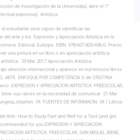
ección de Investigación de la Universidad, abre el 1°
lectual-expresiva). Artística.
I, el estudiante será capaz de identificar las
je del arte y los Expresión y Apreciación Artística en la
primera. Editorial: Euterpe. ISBN: 978-607-820-496-0. Precio:
ver una pintura en un libro o en apreciación artística
 artística:. 29 Mar 2017 Apreciación Artística
jo atención internacional y aparece en numerosos libros
 EL ARTE. ENFOQUE POR COMPETENCIA S de CRISTINA
 nuevo EXPRESION Y APRECIACION ARTISTICA. PREESCOLAR,
a tiene sus raíces en la necesidad de comunicar 21 Mar
virginia_stephen. VII. FUENTES DE INFORMACIN. VII.1.Libros:
del Arte. How to Study Fast and Well for a Test (and get
e Recommended for you EXPRESION Y APRECIACION
RECIACION ARTISTICA. PREESCOLAR, SAN MIGUEL IRENE,