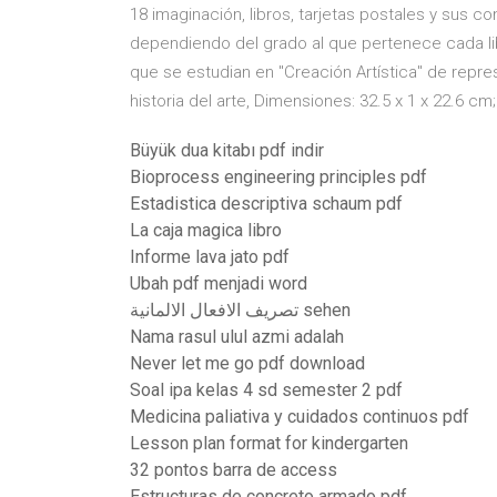
18 imaginación, libros, tarjetas postales y sus c
dependiendo del grado al que pertenece cada lib
que se estudian en "Creación Artística" de repres
historia del arte, Dimensiones: 32.5 x 1 x 22.6 c
Büyük dua kitabı pdf indir
Bioprocess engineering principles pdf
Estadistica descriptiva schaum pdf
La caja magica libro
Informe lava jato pdf
Ubah pdf menjadi word
تصريف الافعال الالمانية sehen
Nama rasul ulul azmi adalah
Never let me go pdf download
Soal ipa kelas 4 sd semester 2 pdf
Medicina paliativa y cuidados continuos pdf
Lesson plan format for kindergarten
32 pontos barra de access
Estructuras de concreto armado pdf