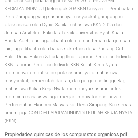
dan disahkan pada tanggal 15 Maret 2017. PROGRAM
KEGIATAN INDIVIDU | kelompok 203 KKN Unsyiah ... Pembuatan
Peta Gampong yang sasarannya masyarakat gampong ini
dilaksanakan oleh Dynie Sabila mahasiswa KKN 2015 dari
Jurusan Arsitektur Fakultas Teknik Universitas Syiah Kuala
Banda Aceh, dan juga dibantu oleh teman-teman dari jurusan
lain, juga dibantu oleh bapak sekretaris desa Pantang Cot
Baloi. Dunia Hukum & Ladang Ilmu: Laporan Penelitian Individu
KKN Laporan Penelitian Individu KKN Kuliah Kerja Nyata
mempunyai empat kelompok sasaran, yaitu mahasiswa,
masyarakat, pemerintah daerah, dan perguruan tinggi. Bagi
mahasiswa Kuliah Kerja Nyata mempunyai sasaran untuk
membina mahasiswa agar menjadi motivator dan inovator.
Pertumbuhan Ekonomi Masyarakat Desa Simpang Sari secara
umum juga CONTOH LAPORAN INDIVIDU KULIAH KERJA NYATA
(KKN)
Propiedades quimicas de los compuestos organicos pdf