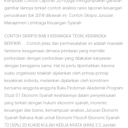
Kumpulan Contoh Laporan 2019 juga mengumpulkan gambar-
gambar lainnya terkait contoh analisis rasio laporan keuangan
perusahaan tbk 2018 dibawah ini. Contoh Skripsi Jurusan
Manajemen Lembaga Keuangan Syariah
CONTOH SKRIPSI BAB II KERANGKA TEORI, KERANGKA
BERFIKIR ... Contoh jelas dari permasalahan ini adalah masalah
fantisme keagamaan dimana penilaian yang memiliki
perbedaan dengan perbedaan yang dilakukan karyawan
dengan beragama sama. Hal ini perlu dperhatikan, karena
suatu organisasi tidaklah dijalankan oleh prinsip-prinsip
keyakinan individu, melainkan dijalankan oleh komitmen
bersama anggota-anggota Buku Pedoman Akademik Program
Studi S1 Ekonomi Syariah keahliannya dalam penyelesaian
yang terkait dengan hukum ekonomi syariah, moneter,
keuangan dan bisnis, kemampuan analisis Jurusan Ekonomi
Syariah Bahasa Arab untuk Ekonomi Filosofi Ekonomi Syariah
72 (50%) 23 KU400 KULIAH KERJA NYATA (KKN) 2 2 Jumlah