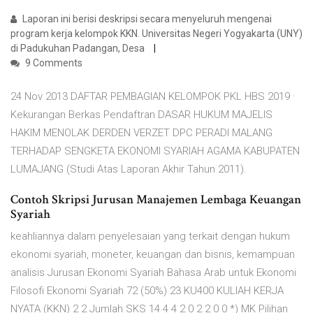
Laporan ini berisi deskripsi secara menyeluruh mengenai
program kerja kelompok KKN. Universitas Negeri Yogyakarta (UNY)
di Padukuhan Padangan, Desa
9 Comments
24 Nov 2013 DAFTAR PEMBAGIAN KELOMPOK PKL HBS 2019 ·
Kekurangan Berkas Pendaftran DASAR HUKUM MAJELIS
HAKIM MENOLAK DERDEN VERZET DPC PERADI MALANG
TERHADAP SENGKETA EKONOMI SYARIAH AGAMA KABUPATEN
LUMAJANG (Studi Atas Laporan Akhir Tahun 2011).
Contoh Skripsi Jurusan Manajemen Lembaga Keuangan
Syariah
keahliannya dalam penyelesaian yang terkait dengan hukum
ekonomi syariah, moneter, keuangan dan bisnis, kemampuan
analisis Jurusan Ekonomi Syariah Bahasa Arab untuk Ekonomi
Filosofi Ekonomi Syariah 72 (50%) 23 KU400 KULIAH KERJA
NYATA (KKN) 2 2 Jumlah SKS 14 4 4 2 0 2 2 0 0 *) MK Pilihan