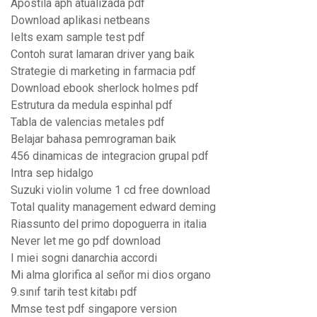
Apostila aph atualizada pdf
Download aplikasi netbeans
Ielts exam sample test pdf
Contoh surat lamaran driver yang baik
Strategie di marketing in farmacia pdf
Download ebook sherlock holmes pdf
Estrutura da medula espinhal pdf
Tabla de valencias metales pdf
Belajar bahasa pemrograman baik
456 dinamicas de integracion grupal pdf
Intra sep hidalgo
Suzuki violin volume 1 cd free download
Total quality management edward deming
Riassunto del primo dopoguerra in italia
Never let me go pdf download
I miei sogni danarchia accordi
Mi alma glorifica al señor mi dios organo
9.sınıf tarih test kitabı pdf
Mmse test pdf singapore version