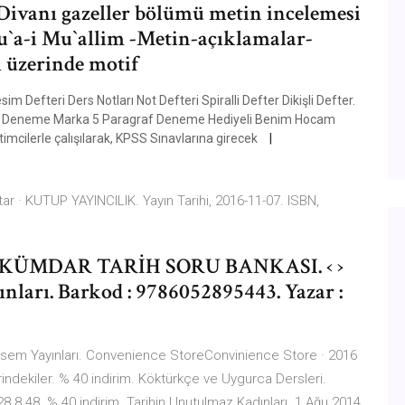
ivanı gazeller bölümü metin incelemesi
`a-i Mu`allim -Metin-açıklamalar-
ı üzerinde motif
m Defteri Ders Notları Not Defteri Spiralli Defter Dikişli Defter.
22 Deneme Marka 5 Paragraf Deneme Hediyeli Benim Hocam
mcilerle çalışılarak, KPSS Sınavlarına girecek
 · KUTUP YAYINCILIK. Yayın Tarihi, 2016-11-07. ISBN,
KÜMDAR TARİH SORU BANKASI. ‹ ›
nları. Barkod : 9786052895443. Yazar :
 İsem Yayınları. Convenience StoreConvinience Store · 2016
ndekiler. % 40 indirim. Köktürkçe ve Uygurca Dersleri.
.8 48. % 40 indirim. Tarihin Unutulmaz Kadınları. 1 Ağu 2014