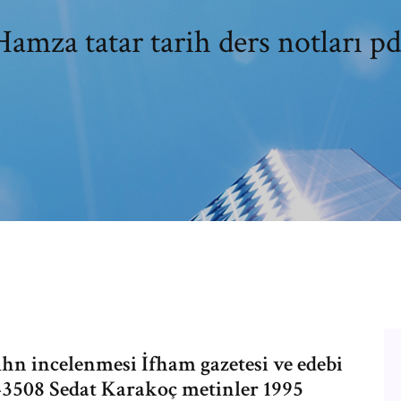
Hamza tatar tarih ders notları pd
 incelenmesi İfham gazetesi ve edebi
 43508 Sedat Karakoç metinler 1995