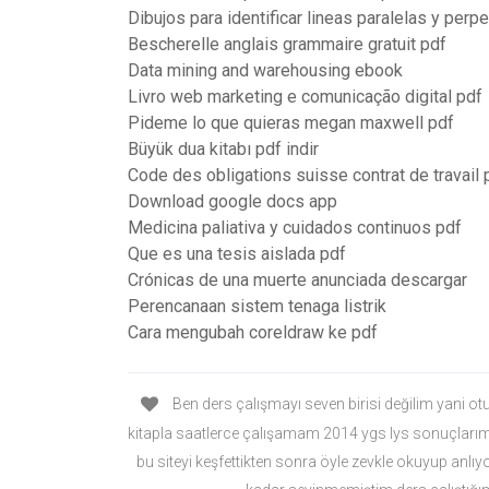
Dibujos para identificar lineas paralelas y perp
Bescherelle anglais grammaire gratuit pdf
Data mining and warehousing ebook
Livro web marketing e comunicação digital pdf
Pideme lo que quieras megan maxwell pdf
Büyük dua kitabı pdf indir
Code des obligations suisse contrat de travail 
Download google docs app
Medicina paliativa y cuidados continuos pdf
Que es una tesis aislada pdf
Crónicas de una muerte anunciada descargar
Perencanaan sistem tenaga listrik
Cara mengubah coreldraw ke pdf
Ben ders çalışmayı seven birisi değilim yani ot
kitapla saatlerce çalışamam 2014 ygs lys sonuçlarım
bu siteyi keşfettikten sonra öyle zevkle okuyup anlıyo