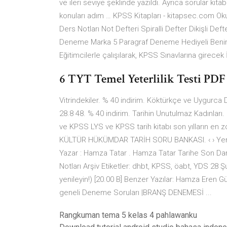
ve ileri seviye şeklinde yazıldı. Ayrıca sorular kit
konuları adım … KPSS Kitapları - kitapsec.com Oku
Ders Notları Not Defteri Spiralli Defter Dikişli D
Deneme Marka 5 Paragraf Deneme Hediyeli Beni
Eğitimcilerle çalışılarak, KPSS Sınavlarına girece
6 TYT Temel Yeterlilik Testi PDF 
Vitrindekiler. % 40 indirim. Köktürkçe ve Uygurca
28.8 48. % 40 indirim. Tarihin Unutulmaz Kadınları
ve KPSS LYS ve KPSS tarih kitabı son yılların en
KÜLTÜR HÜKÜMDAR TARİH SORU BANKASI. ‹ › Yeni Ür
Yazar : Hamza Tatar . Hamza Tatar Tarihe Son Da
Notları Arşiv Etiketler: dhbt, KPSS, öabt, YDS 28
yenileyin!) [20.00 B] Benzer Yazılar: Hamza Eren 
geneli Deneme Soruları |BRANŞ DENEMESİ ...
Rangkuman tema 5 kelas 4 pahlawanku