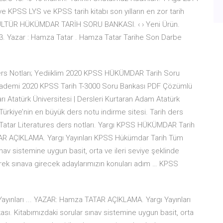
e KPSS LYS ve KPSS tarih kitabı son yılların en zor tarih
ÜLTÜR HÜKÜMDAR TARİH SORU BANKASI. ‹ › Yeni Ürün.
443. Yazar : Hamza Tatar . Hamza Tatar Tarihe Son Darbe
ers Notları; Yediiklim 2020 KPSS HÜKÜMDAR Tarih Soru
Akademi 2020 KPSS Tarih T-3000 Soru Bankası PDF Çözümlü
 Atatürk Üniversitesi | Dersleri Kurtaran Adam Atatürk
Türkiye’nin en büyük ders notu indirme sitesi. Tarih ders
 – Tatar Literatures ders notları. Yargı KPSS HÜKÜMDAR Tarih
ATAR AÇIKLAMA. Yargı Yayınları KPSS Hükümdar Tarih Tüm
nav sistemine uygun basit, orta ve ileri seviye şeklinde
ilerek sınava girecek adaylarımızın konuları adım … KPSS
yınları ... YAZAR: Hamza TATAR AÇIKLAMA. Yargı Yayınları
ı. Kitabımızdaki sorular sınav sistemine uygun basit, orta