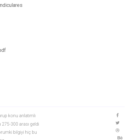
endiculares
pdf
urup konu anlatımlı
 275-300 arası geldi
rumki bilgiyi hiç bu