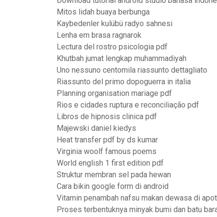
Download tutorial android studio bahasa indone
Mitos lidah buaya berbunga
Kaybedenler kulübü radyo sahnesi
Lenha em brasa ragnarok
Lectura del rostro psicologia pdf
Khutbah jumat lengkap muhammadiyah
Uno nessuno centomila riassunto dettagliato
Riassunto del primo dopoguerra in italia
Planning organisation mariage pdf
Rios e cidades ruptura e reconciliação pdf
Libros de hipnosis clinica pdf
Majewski daniel kiedys
Heat transfer pdf by ds kumar
Virginia woolf famous poems
World english 1 first edition pdf
Struktur membran sel pada hewan
Cara bikin google form di android
Vitamin penambah nafsu makan dewasa di apot
Proses terbentuknya minyak bumi dan batu bara