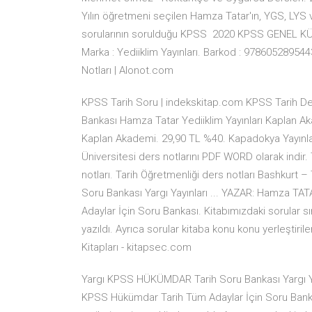
Yılın öğretmeni seçilen Hamza Tatar'ın, YGS, LYS v
sorularının sorulduğu KPSS 2020 KPSS GENEL K
Marka : Yediiklim Yayınları. Barkod : 9786052895
Notları | Alonot.com
KPSS Tarih Soru | indekskitap.com KPSS Tarih D
Bankası Hamza Tatar Yediiklim Yayınları Kaplan 
Kaplan Akademi. 29,90 TL %40. Kapadokya Yayınları
Üniversitesi ders notlarını PDF WORD olarak indir. 
notları. Tarih Öğretmenliği ders notları Bashkurt
Soru Bankası Yargı Yayınları ... YAZAR: Hamza T
Adaylar İçin Soru Bankası. Kitabımızdaki sorular sı
yazıldı. Ayrıca sorular kitaba konu konu yerleştir
Kitapları - kitapsec.com
Yargı KPSS HÜKÜMDAR Tarih Soru Bankası Yargı Ya
KPSS Hükümdar Tarih Tüm Adaylar İçin Soru Bankas