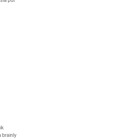
sia pdf
ik
 brainly