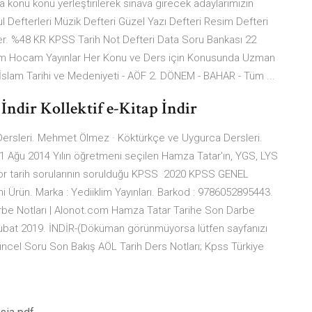
aba konu konu yerleştirilerek sınava girecek adaylarımızın
l Defterleri Müzik Defteri Güzel Yazı Defteri Resim Defteri
efter. %48 KR KPSS Tarih Not Defteri Data Soru Bankası 22
m Hocam Yayınlar Her Konu ve Ders için Konusunda Uzman
k İslam Tarihi ve Medeniyeti - AÖF 2. DÖNEM - BAHAR - Tüm ...
İndir Kollektif e-Kitap İndir
 Dersleri. Mehmet Ölmez · Köktürkçe ve Uygurca Dersleri.
. 1 Ağu 2014 Yılın öğretmeni seçilen Hamza Tatar'ın, YGS, LYS
 zor tarih sorularının sorulduğu KPSS 2020 KPSS GENEL
ün. Marka : Yediiklim Yayınları. Barkod : 9786052895443.
rbe Notları | Alonot.com Hamza Tatar Tarihe Son Darbe
 Şubat 2019. İNDİR-(Döküman görünmüyorsa lütfen sayfanızı
Güncel Soru Son Bakış AÖL Tarih Ders Notları; Kpss Türkiye