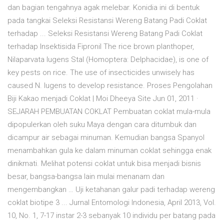
dan bagian tengahnya agak melebar. Konidia ini di bentuk
pada tangkai Seleksi Resistansi Wereng Batang Padi Coklat
terhadap ... Seleksi Resistansi Wereng Batang Padi Coklat
terhadap Insektisida Fipronil The rice brown planthoper,
Nilaparvata lugens Stal (Homoptera: Delphacidae), is one of
key pests on rice. The use of insecticides unwisely has
caused N. lugens to develop resistance. Proses Pengolahan
Biji Kakao menjadi Coklat | Moi Dheeya Site Jun 01, 2011 ·
SEJARAH PEMBUATAN COKLAT Pembuatan coklat mula-mula
dipopulerkan oleh suku Maya dengan cara ditumbuk dan
dicampur air sebagai minuman. Kemudian bangsa Spanyol
menambahkan gula ke dalam minuman coklat sehingga enak
dinikmati. Melihat potensi coklat untuk bisa menjadi bisnis
besar, bangsa-bangsa lain mulai menanam dan
mengembangkan … Uji ketahanan galur padi terhadap wereng
coklat biotipe 3 ... Jurnal Entomologi Indonesia, April 2013, Vol.
10, No. 1, 7-17 instar 2-3 sebanyak 10 individu per batang pada