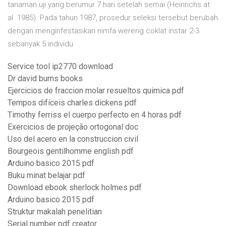
tanaman uji yang berumur 7 hari setelah semai (Heinrichs at
al. 1985). Pada tahun 1987, prosedur seleksi tersebut berubah
dengan menginfestasikan nimfa wereng coklat instar 2-3
sebanyak 5 individu
Service tool ip2770 download
Dr david burns books
Ejercicios de fraccion molar resueltos quimica pdf
Tempos difíceis charles dickens pdf
Timothy ferriss el cuerpo perfecto en 4 horas pdf
Exercicios de projeção ortogonal doc
Uso del acero en la construccion civil
Bourgeois gentilhomme english pdf
Arduino basico 2015 pdf
Buku minat belajar pdf
Download ebook sherlock holmes pdf
Arduino basico 2015 pdf
Struktur makalah penelitian
Serial number pdf creator