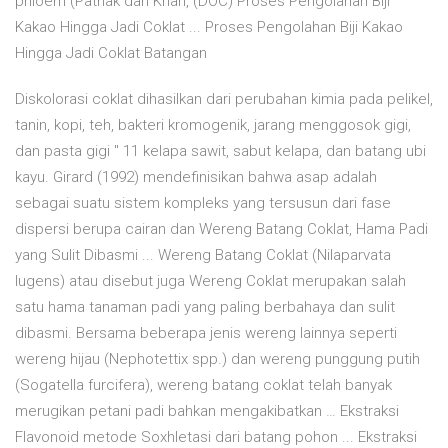
phloem (Pathak dan Khan, (DOC) Proses Pengolahan Biji
Kakao Hingga Jadi Coklat ... Proses Pengolahan Biji Kakao
Hingga Jadi Coklat Batangan
Diskolorasi coklat dihasilkan dari perubahan kimia pada pelikel,
tanin, kopi, teh, bakteri kromogenik, jarang menggosok gigi,
dan pasta gigi " 11 kelapa sawit, sabut kelapa, dan batang ubi
kayu. Girard (1992) mendefinisikan bahwa asap adalah
sebagai suatu sistem kompleks yang tersusun dari fase
dispersi berupa cairan dan Wereng Batang Coklat, Hama Padi
yang Sulit Dibasmi ... Wereng Batang Coklat (Nilaparvata
lugens) atau disebut juga Wereng Coklat merupakan salah
satu hama tanaman padi yang paling berbahaya dan sulit
dibasmi. Bersama beberapa jenis wereng lainnya seperti
wereng hijau (Nephotettix spp.) dan wereng punggung putih
(Sogatella furcifera), wereng batang coklat telah banyak
merugikan petani padi bahkan mengakibatkan … Ekstraksi
Flavonoid metode Soxhletasi dari batang pohon ... Ekstraksi