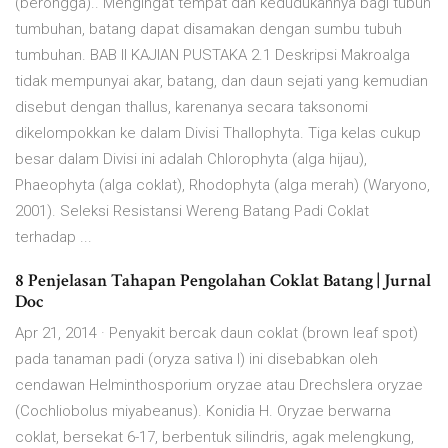
(berongga).. Mengingat tempat dan kedudukannya bagi tubuh
tumbuhan, batang dapat disamakan dengan sumbu tubuh
tumbuhan. BAB II KAJIAN PUSTAKA 2.1 Deskripsi Makroalga
tidak mempunyai akar, batang, dan daun sejati yang kemudian
disebut dengan thallus, karenanya secara taksonomi
dikelompokkan ke dalam Divisi Thallophyta. Tiga kelas cukup
besar dalam Divisi ini adalah Chlorophyta (alga hijau),
Phaeophyta (alga coklat), Rhodophyta (alga merah) (Waryono,
2001). Seleksi Resistansi Wereng Batang Padi Coklat
terhadap ...
8 Penjelasan Tahapan Pengolahan Coklat Batang | Jurnal
Doc
Apr 21, 2014 · Penyakit bercak daun coklat (brown leaf spot)
pada tanaman padi (oryza sativa l) ini disebabkan oleh
cendawan Helminthosporium oryzae atau Drechslera oryzae
(Cochliobolus miyabeanus). Konidia H. Oryzae berwarna
coklat, bersekat 6-17, berbentuk silindris, agak melengkung,