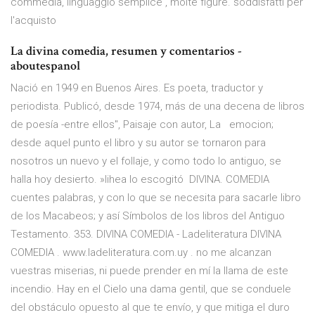
commedia, linguaggio semplice , molte figure. soddisfatti per
l'acquisto
La divina comedia, resumen y comentarios -
aboutespanol
Nació en 1949 en Buenos Aires. Es poeta, traductor y
periodista. Publicó, desde 1974, más de una decena de libros
de poesía -entre ellos", Paisaje con autor, La emocion;
desde aquel punto el libro y su autor se tornaron para
nosotros un nuevo y el follaje, y como todo lo antiguo, se
halla hoy desierto. »Iihea lo escogitó DIVINA. COMEDIA
cuentes palabras, y con lo que se necesita para sacarle libro
de los Macabeos; y así Símbolos de los libros del Antiguo
Testamento. 353. DIVINA COMEDIA - Ladeliteratura DIVINA
COMEDIA . www.ladeliteratura.com.uy . no me alcanzan
vuestras miserias, ni puede prender en mí la llama de este
incendio. Hay en el Cielo una dama gentil, que se conduele
del obstáculo opuesto al que te envío, y que mitiga el duro