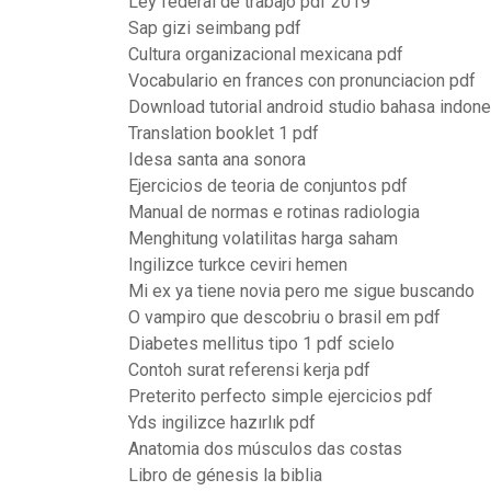
Ley federal de trabajo pdf 2019
Sap gizi seimbang pdf
Cultura organizacional mexicana pdf
Vocabulario en frances con pronunciacion pdf
Download tutorial android studio bahasa indone
Translation booklet 1 pdf
Idesa santa ana sonora
Ejercicios de teoria de conjuntos pdf
Manual de normas e rotinas radiologia
Menghitung volatilitas harga saham
Ingilizce turkce ceviri hemen
Mi ex ya tiene novia pero me sigue buscando
O vampiro que descobriu o brasil em pdf
Diabetes mellitus tipo 1 pdf scielo
Contoh surat referensi kerja pdf
Preterito perfecto simple ejercicios pdf
Yds ingilizce hazırlık pdf
Anatomia dos músculos das costas
Libro de génesis la biblia