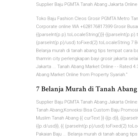
Supplier Baju PGMTA Tanah Abang Jakarta Online
Toko Baju Fashion Cleos Grosir PGMTA Metro Ta
Corporate online WA +628176817399 Grosir Busana
{{parseInt(p.p).toLocaleString()}} {{parseInt(p.p).t
(parseInt(p.p)/usd).toFixed(2).toLocaleString 7 B
Belanja murah di tanah abang tips tempat cara baju
thamrin city perlengkapan bayi grosir jakarta sel
Jakarta ... Tanah Abang Market Online - - Rated
Abang Market Online from Property Syariah."
7 Belanja Murah di Tanah Abang P
Supplier Baju PGMTA Tanah Abang Jakarta Online
Tanah Abang,Konveksi Bisa Custom Baju Promosi
Muslim Tanah Abang {{ curText }} {{p.d}}, {{parseIn
{{p.d/usd}}, {{ (parseInt(p.p)/usd).toFixed(2).to
Pakaian Baju ... Belanja murah di tanah abang tips