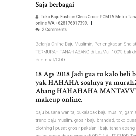
Saja berbagai
Toko Baju Fashion Cleos Grosir PGMTA Metro Tan
online WA +628176817399.
2 Comments
Belanja Online Baju Muslimin, Perlengkapan Sha
TERMURAH TANAH ABANG di LazMall 100% bali de
ditempat/COD.
18 Ags 2018 Jadi gua tu kalo beli
yak HAHAHA soalnya ya murah2 s
Abang HAHAHAHA MANTAVVV. w k
makeup online.
baju busana wanita, bukalapak baju muslim, gamis 
trend baju muslim, grosir baju branded, toko bu
clothing | pusat grosir pakaian | baju tanah abang g