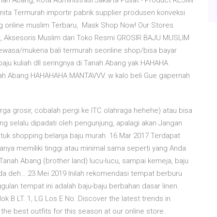
ah Abang, Kota Administrasi Jakarta Pusat - Product RESMI
anita Termurah importir pabrik supplier produsen konveksi
ng online muslim Terbaru, Mask Shop Now! Our Stores
lat, Aksesoris Muslim dari Toko Resmi GROSIR BAJU MUSLIM
wasa/mukena bali termurah seonline shop/bisa bayar
baju kuliah dll seringnya di Tanah Abang yak HAHAHA
Tanah Abang HAHAHAHA MANTAVVV. w kalo beli Gue gapernah
rga grosir, cobalah pergi ke ITC olahraga hehehe) atau bisa
ng selalu dipadati oleh pengunjung, apalagi akan Jangan
ntuk shopping belanja baju murah. 16 Mar 2017 Terdapat
ya memiliki tinggi atau minimal sama seperti yang Anda
 Tanah Abang (brother land) lucu-lucu, sampai kemeja, baju
da deh… 23 Mei 2019 Inilah rekomendasi tempat berburu
gulan tempat ini adalah baju-baju berbahan dasar linen.
k B LT. 1, LG Los E No. Discover the latest trends in
e best outfits for this season at our online store.