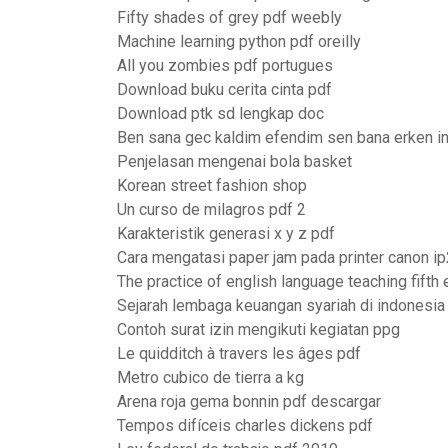
Fifty shades of grey pdf weebly
Machine learning python pdf oreilly
All you zombies pdf portugues
Download buku cerita cinta pdf
Download ptk sd lengkap doc
Ben sana gec kaldim efendim sen bana erken in
Penjelasan mengenai bola basket
Korean street fashion shop
Un curso de milagros pdf 2
Karakteristik generasi x y z pdf
Cara mengatasi paper jam pada printer canon i
The practice of english language teaching fifth 
Sejarah lembaga keuangan syariah di indonesia
Contoh surat izin mengikuti kegiatan ppg
Le quidditch à travers les âges pdf
Metro cubico de tierra a kg
Arena roja gema bonnin pdf descargar
Tempos difíceis charles dickens pdf