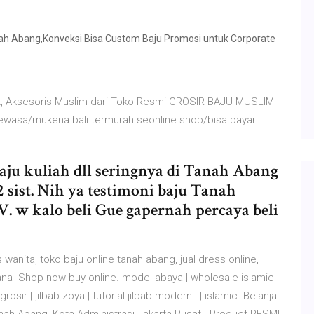
ah Abang,Konveksi Bisa Custom Baju Promosi untuk Corporate
lat, Aksesoris Muslim dari Toko Resmi GROSIR BAJU MUSLIM
wasa/mukena bali termurah seonline shop/bisa bayar
 baju kuliah dll seringnya di Tanah Abang
ist. Nih ya testimoni baju Tanah
alo beli Gue gapernah percaya beli
wanita, toko baju online tanah abang, jual dress online,
sana Shop now buy online. model abaya | wholesale islamic
rosir | jilbab zoya | tutorial jilbab modern | | islamic Belanja