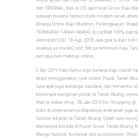
online aman dan nyaman di ORIGINAL IT SHOP, Tan
dan ORIGINAL, Beli di OIS aja Pusat Grosir Baju W
pakaian busana fashion butik modern tanah aba
Belanja Online Baju Muslimin, Perlengkapan Sha
TERMURAH TANAH ABANG di LazMall 100% bali de
ditempat/COD. 18 Ags 2018 Jadi gua tu kalo beli 
soalnya ya murah2 sist. Nih ya testimoni baju 
percaya beli makeup online.
6 Apr 2019 Kalo Kamu ingin belanja baju murah ha
lanjut menggunakan ojek online. Pasar Tanah Aba
lupa ajak juga keluarga, saudara, dan temanmu u
beberapa bangunan pasar di Tanah Abang, semuan
lihat di online shop. 28 Jan 2010 Re: Shopping @
koko & underwearnya Bapaknya anak-anak juga a
fashion lebaran di Tanah Abang. Salah satu keung
Alamatnya berada di Pusat Grosir Tanah Abang, Blo
Mango fashion, footwear and accessories. Shop th