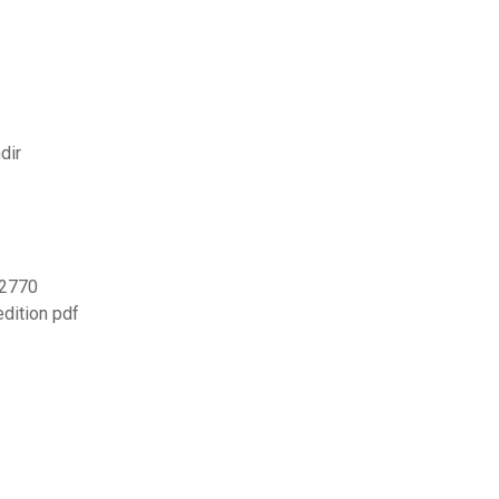
dir
p2770
edition pdf