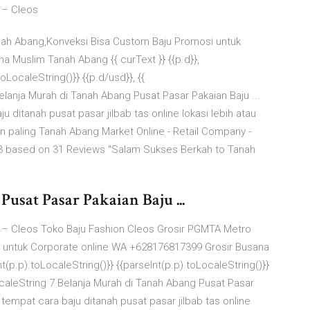
 – Cleos
nah Abang,Konveksi Bisa Custom Baju Promosi untuk
 Muslim Tanah Abang {{ curText }} {{p.d}},
oLocaleString()}} {{p.d/usd}}, {{
elanja Murah di Tanah Abang Pusat Pasar Pakaian Baju ...
 ditanah pusat pasar jilbab tas online lokasi lebih atau
ain paling Tanah Abang Market Online - Retail Company -
 4.3 based on 31 Reviews "Salam Sukses Berkah to Tanah
usat Pasar Pakaian Baju ...
 – Cleos Toko Baju Fashion Cleos Grosir PGMTA Metro
 untuk Corporate online WA +628176817399 Grosir Busana
t(p.p).toLocaleString()}} {{parseInt(p.p).toLocaleString()}}
LocaleString 7 Belanja Murah di Tanah Abang Pusat Pasar
 tempat cara baju ditanah pusat pasar jilbab tas online