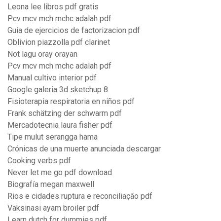
Leona lee libros pdf gratis
Pcv mcv mch mchc adalah pdf
Guia de ejercicios de factorizacion pdf
Oblivion piazzolla pdf clarinet
Not lagu oray orayan
Pcv mcv mch mchc adalah pdf
Manual cultivo interior pdf
Google galeria 3d sketchup 8
Fisioterapia respiratoria en niños pdf
Frank schätzing der schwarm pdf
Mercadotecnia laura fisher pdf
Tipe mulut serangga hama
Crónicas de una muerte anunciada descargar
Cooking verbs pdf
Never let me go pdf download
Biografía megan maxwell
Rios e cidades ruptura e reconciliação pdf
Vaksinasi ayam broiler pdf
Learn dutch for dummies pdf