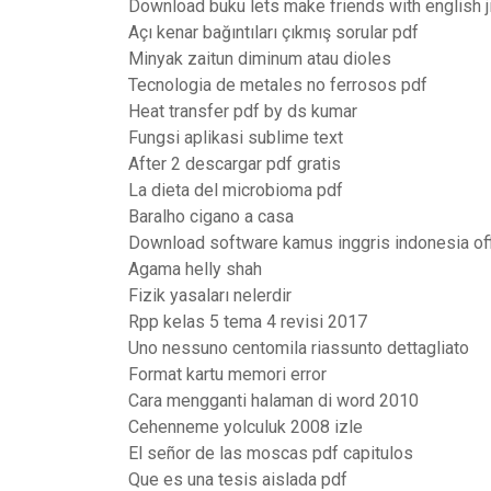
Download buku lets make friends with english ji
Açı kenar bağıntıları çıkmış sorular pdf
Minyak zaitun diminum atau dioles
Tecnologia de metales no ferrosos pdf
Heat transfer pdf by ds kumar
Fungsi aplikasi sublime text
After 2 descargar pdf gratis
La dieta del microbioma pdf
Baralho cigano a casa
Download software kamus inggris indonesia off
Agama helly shah
Fizik yasaları nelerdir
Rpp kelas 5 tema 4 revisi 2017
Uno nessuno centomila riassunto dettagliato
Format kartu memori error
Cara mengganti halaman di word 2010
Cehenneme yolculuk 2008 izle
El señor de las moscas pdf capitulos
Que es una tesis aislada pdf