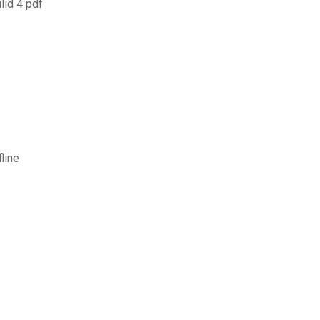
lid 4 pdf
line