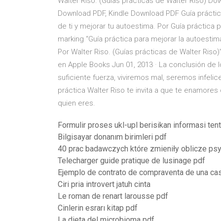
Walter Riso. (Guías prácticas de Walter Riso) 
Download PDF, Kindle Download PDF Guía práctic
de ti y mejorar tu autoestima. Por Guía práctica p
marking “Guía práctica para mejorar la autoestim
Por Walter Riso. (Guías prácticas de Walter Riso)
en Apple Books Jun 01, 2013 · La conclusión de l
suficiente fuerza, viviremos mal, seremos infelic
práctica Walter Riso te invita a que te enamores d
quien eres.
Formulir proses ukl-upl berisikan informasi ten
Bilgisayar donanım birimleri pdf
40 prac badawczych które zmieniły oblicze psy
Telecharger guide pratique de lusinage pdf
Ejemplo de contrato de compraventa de una ca
Ciri pria introvert jatuh cinta
Le roman de renart larousse pdf
Cinlerin esrarı kitap pdf
La dieta del microbioma pdf