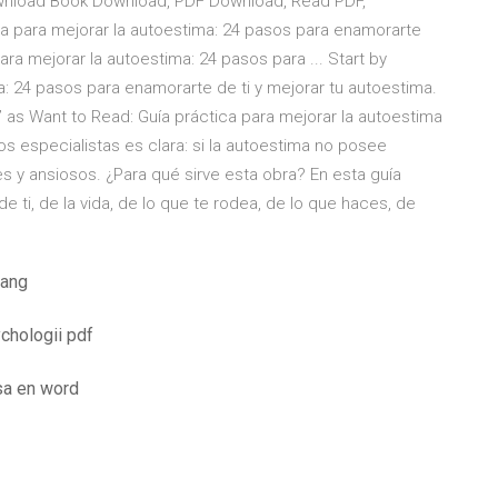
Download Book Download, PDF Download, Read PDF,
a para mejorar la autoestima: 24 pasos para enamorarte
ara mejorar la autoestima: 24 pasos para ... Start by
a: 24 pasos para enamorarte de ti y mejorar tu autoestima.
” as Want to Read: ‎Guía práctica para mejorar la autoestima
os especialistas es clara: si la autoestima no posee
es y ansiosos. ¿Para qué sirve esta obra? En esta guía
e ti, de la vida, de lo que te rodea, de lo que haces, de
tang
chologii pdf
sa en word