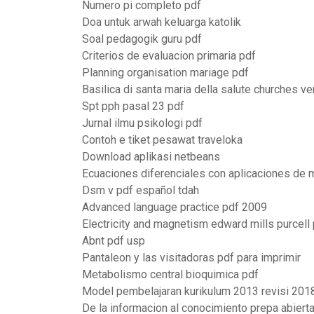
Numero pi completo pdf
Doa untuk arwah keluarga katolik
Soal pedagogik guru pdf
Criterios de evaluacion primaria pdf
Planning organisation mariage pdf
Basilica di santa maria della salute churches ve
Spt pph pasal 23 pdf
Jurnal ilmu psikologi pdf
Contoh e tiket pesawat traveloka
Download aplikasi netbeans
Ecuaciones diferenciales con aplicaciones de 
Dsm v pdf español tdah
Advanced language practice pdf 2009
Electricity and magnetism edward mills purcell
Abnt pdf usp
Pantaleon y las visitadoras pdf para imprimir
Metabolismo central bioquimica pdf
Model pembelajaran kurikulum 2013 revisi 201
De la informacion al conocimiento prepa abiert