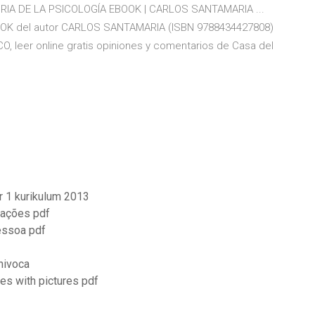
TORIA DE LA PSICOLOGÍA EBOOK | CARLOS SANTAMARIA ...
OOK del autor CARLOS SANTAMARIA (ISBN 9788434427808)
 leer online gratis opiniones y comentarios de Casa del
r 1 kurikulum 2013
rações pdf
essoa pdf
univoca
es with pictures pdf