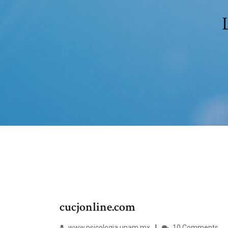
cucjonline.com
www.psicologia.unam.mx
10 Comments