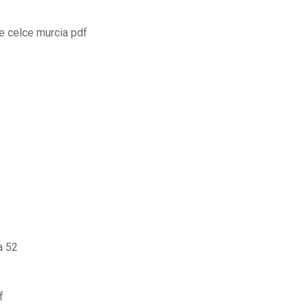
e celce murcia pdf
a 52
f