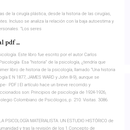
de la cirugía plástica, desde la historia de las cirugías,
es. Incluso se analiza la relación con la baja autoestima y
personales. “Los seres
 pdf ...
cología. Este libro fue escrito por el autor Carlos
icología Esa “historia” de la psicología, ¿tendría que
imer libro de historia de la psicología, llamado “Una historia
cología E N 1877, JAMES WARD y John 8-9), aunque se
xpe- PDF | El artículo hace un breve recorrido y
eleccionados son: Principios de psicología de 1924-1926,
Colegio Colombiano de Psicólogos, p. 210. Visitas. 3086.
LA PSICOLOGÍA MATERIALISTA: UN ESTUDIO HISTÓRICO de
 humanidad y tras la revisión de los 1.Concepto de