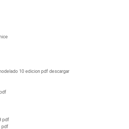
nice
modelado 10 edicion pdf descargar
 pdf
8 pdf
a pdf