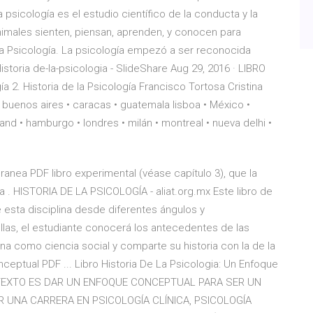
psicología es el estudio científico de la conducta y la
imales sienten, piensan, aprenden, y conocen para
 la Psicología. La psicología empezó a ser reconocida
istoria de-la-psicologia - SlideShare Aug 29, 2016 · LIBRO
gía 2. Historia de la Psicología Francisco Tortosa Cristina
 buenos aires • caracas • guatemala lisboa • México •
nd • hamburgo • londres • milán • montreal • nueva delhi •
anea PDF libro experimental (véase capítulo 3), que la
a . HISTORIA DE LA PSICOLOGÍA - aliat.org.mx Este libro de
e esta disciplina desde diferentes ángulos y
las, el estudiante conocerá los antecedentes de las
ina como ciencia social y comparte su historia con la de la
ceptual PDF ... Libro Historia De La Psicologia: Un Enfoque
E TEXTO ES DAR UN ENFOQUE CONCEPTUAL PARA SER UN
 UNA CARRERA EN PSICOLOGÍA CLÍNICA, PSICOLOGÍA