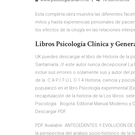
Esta completa obra muestra las diferentes facetas 
mitos y hasta experiencias personales de pacient
los efectos de la cirugía en las relaciones inter
Libros Psicología Clínica y General
UK puedes descargar el libro de Historia de la psi
Santamaría. ¡Y este autor nunca decepciona! La Ps
incluir sus errores o solamente sus y autor del pr
de la C A P Í T U L O 1 4 Historia, ciencia y psi
popularizó en el libro Psicología experimental (E
recapitulación de la historia de la Los libros. s
Psicología . Bogotá: Editorial Manual Moderno y 
Descargar PDF.
PDF Available. ANTECEDENTES Y EVOLUCIÓN DE 
la perspectiva del análisis socio-histórico de la