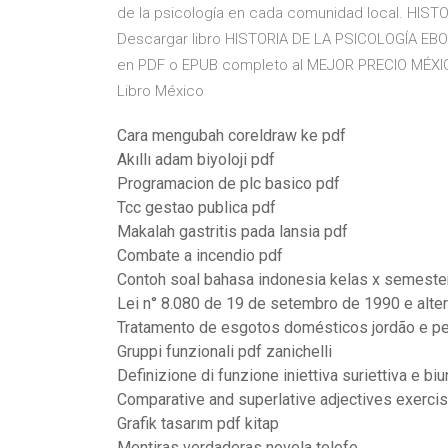
de la psicología en cada comunidad local. HIS
Descargar libro HISTORIA DE LA PSICOLOGÍA EB
en PDF o EPUB completo al MEJOR PRECIO MÉXICO,
Libro México
Cara mengubah coreldraw ke pdf
Akıllı adam biyoloji pdf
Programacion de plc basico pdf
Tcc gestao publica pdf
Makalah gastritis pada lansia pdf
Combate a incendio pdf
Contoh soal bahasa indonesia kelas x semeste
Lei n° 8.080 de 19 de setembro de 1990 e alte
Tratamento de esgotos domésticos jordão e p
Gruppi funzionali pdf zanichelli
Definizione di funzione iniettiva suriettiva e bi
Comparative and superlative adjectives exercis
Grafik tasarım pdf kitap
Mentiras verdaderas novela telefe