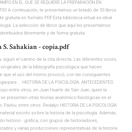
AMPO EN EL QUE SE REQUIERE LA PREPARACIÓN EN
IS! A continuación, te presentamos un listado de 55 libros
 gratuita en formato PDF.Esta biblioteca virtual es ideal
ología. La selección de libros que aquí les presentamos
distribuidos libremente y de forma gratuita.
m S. Sahakian - copia.pdf
ia, siguió el camino de la cita di-recta. Las diferentes voces,
ri-ginales de la bibliografía psicológica que hacen
ate que el uso del mismo provocó, con las consiguientes
logia-para ... HISTORIA DE LA PSICOLOGÍA. ANTECEDENTES
o entre otros, en Juan Huarte de San Juan, quien la
e se presenten otras teorías anatómico-fisiológicas en el
, Pávlov, entre otros. Redalyc.HISTORIA DE LA PSICOLOGÍA
terial escrito so-bre la historia de la psicología. Además,
ón historio - gráfica, con grupos de historiadores,
izados y varias producciones representativas de la historia