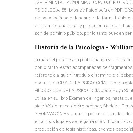
EXPERIMENTAL, ACADEMIA O CUALQUIER OTRO C
PSICOLOGÍA. 55 libros de Psicología en PDF ¡GRAT
de psicología para descargar de forma totalmente
para para estudiantes y profesionales de la Psic
son de dominio público, por lo tanto pueden ser 
Historia de la Psicologia - Willia
la más fiel posible a la problemática y a la histor
por lo tanto, están acompañadas de fragmentos o
referencia a quien introdujo el término o al deb
postu- HISTORIA DE LA PSICOLOGÍA - files.psico
FILOSÓFICOS DE LA PSICOLOGÍA José Moya Santoy
utiliza en su libro Examen del Ingenios, hasta qu
siglo XX de mano de Kretschmer, Sheldon, Pende
Y FORMACIÓN EN ... una importante cantidad de ma
en ambos lugares se registra una virtuosa tradici
producción de tesis históricas, eventos especial