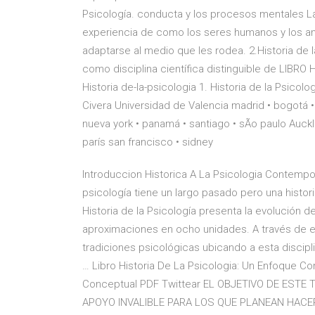
Psicología. conducta y los procesos mentales La 
experiencia de como los seres humanos y los an
adaptarse al medio que les rodea. 2.Historia de
como disciplina científica distinguible de LIBRO H
Historia de-la-psicologia 1. Historia de la Psicolo
Civera Universidad de Valencia madrid • bogotá •
nueva york • panamá • santiago • sÃo paulo Auckla
parís san francisco • sidney
Introduccion Historica A La Psicologia Contempor
psicología tiene un largo pasado pero una histori
Historia de la Psicología presenta la evolución d
aproximaciones en ocho unidades. A través de el
tradiciones psicológicas ubicando a esta discipl
… Libro Historia De La Psicologia: Un Enfoque Con
Conceptual PDF Twittear EL OBJETIVO DE EST
APOYO INVALIBLE PARA LOS QUE PLANEAN HACER